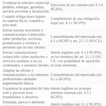
Gestionar la relación comercial:
Ejecución de un contrato (art. 6.1.b
pedidos, entregas, garantías,
RGPD).
servicio posventa y facturación.
Cumplir obligaciones legales
Cumplimiento de una obligación
en materia fiscal, contable y
legal (art. 6.1.c RGPD).
mercantil.
Enviar nuestra newsletter y
comunicaciones comerciales
Consentimiento del interesado (art.
sobre productos, servicios,
6.1.a RGPD y art. 21.1 LSSI-CE).
promociones y eventos a
personas que no son clientes.
Enviar comunicaciones
Interés legítimo (art. 6.1.f RGPD),
comerciales sobre productos o
en los términos del art. 21.2 LSSI-
servicios similares a los ya
CE, con posibilidad de oposición
contratados, a nuestros clientes.
en todo momento.
Adaptar las ofertas y
comunicaciones a sus intereses
Consentimiento del interesado (art.
profesionales mediante
6.1.a RGPD).
segmentación básica.
Garantizar la seguridad del sitio
Interés legítimo en proteger
web y prevenir usos
nuestros sistemas (art. 6.1.f
fraudulentos o abusivos.
RGPD).
Formular, ejercer o defender
Interés legítimo (art. 6.1.f RGPD).